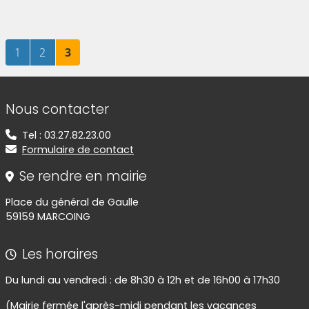
Page
sur 3
Page
sur 3
Page
sur 3
1
2
3
Informations de contact
Nous contacter
Tel : 03.27.82.23.00
Formulaire de contact
Se rendre en mairie
Place du général de Gaulle
59159 MARCOING
Les horaires
Du lundi au vendredi : de 8h30 à 12h et de 16h00 à 17h30
(Mairie fermée l'après-midi pendant les vacances