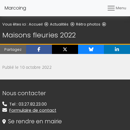
Marcoing
Menu
Détail de l'ar
Vous êtes ici :
Accueil
Actualités
Rétro photos
Maisons fleuries 2022
Partagez
(Cliquez sur l'image pour l'agrandir)
Publié le 10 octobre 2022
Informations de contact
Nous contacter
Tel : 03.27.82.23.00
Formulaire de contact
Se rendre en mairie