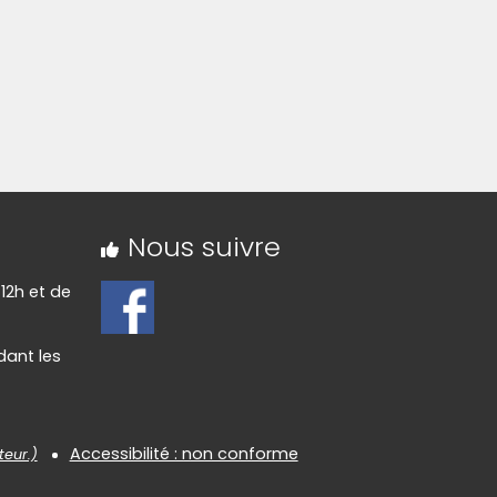
ndir)
(Cliquez sur l'image pour l'agrandir)
Nous suivre
 12h et de
dant les
Accessibilité : non conforme
teur.)