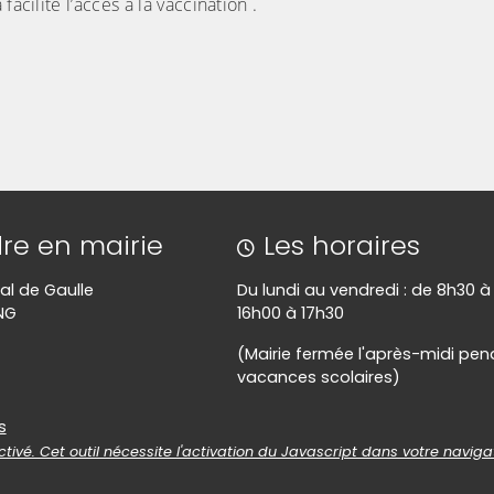
acilité l’accès à la vaccination .
image pour l'agrandir)
(Cliquez sur l'image pour l'agra
re en mairie
Les horaires
al de Gaulle
Du lundi au vendredi : de 8h30 à
NG
16h00 à 17h30
(Mairie fermée l'après-midi pen
vacances scolaires)
es
s
tivé. Cet outil nécessite l'activation du Javascript dans votre naviga