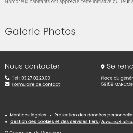
Nombreux habitants ont apprécié cette initiative qui leur a f
Galerie Photos
(Cliquez sur l'image pour l'agrandir)
(Cliquez sur l'
Informations de contact
Nous contacter
Se rend
Tel : 03.27.82.23.00
Place du génér
Formulaire de contact
59159 MARCOI
Informations réglementair
Mentions légales
Protection des données personnelle
Gestion des cookies et des services tiers
(Javascript désac
© Commune de Marcoing