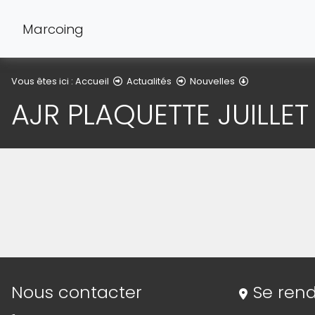
Marcoing
Détail de l'arti
Vous êtes ici :
Accueil
Actualités
Nouvelles
AJR PLAQUETTE JUILLET
(Cliquez sur l'image pour l'agrandir)
Informations de contact
Nous contacter
Se rend