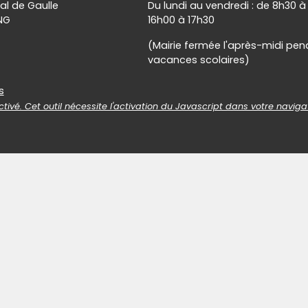
al de Gaulle
Du lundi au vendredi : de 8h30 à
NG
16h00 à 17h30
(Mairie fermée l'après-midi pen
vacances scolaires)
es
s
tivé. Cet outil nécessite l'activation du Javascript dans votre naviga