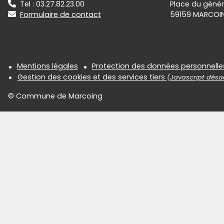
Tel : 03.27.82.23.00
Place du génér
Formulaire de contact
59159 MARCOI
Informations réglementair
Mentions légales
Protection des données personnelle
Gestion des cookies et des services tiers
(Javascript désac
© Commune de Marcoing