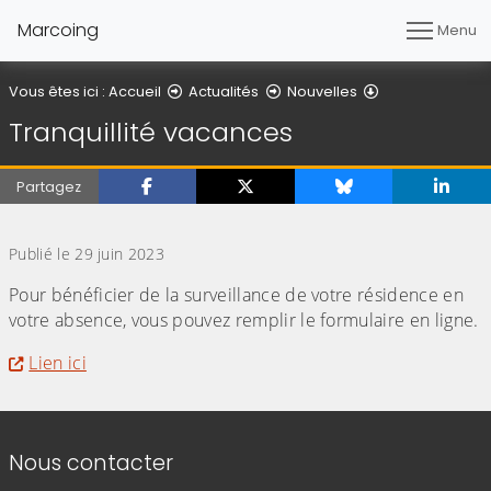
Marcoing
Menu
Détail de l'artic
Vous êtes ici :
Accueil
Actualités
Nouvelles
Tranquillité vacances
Partagez
(Cliquez sur l'image pour l'agrandir)
Publié le 29 juin 2023
Pour bénéficier de la surveillance de votre résidence en
votre absence, vous pouvez remplir le formulaire en ligne.
Lien ici
Informations de contact
Nous contacter